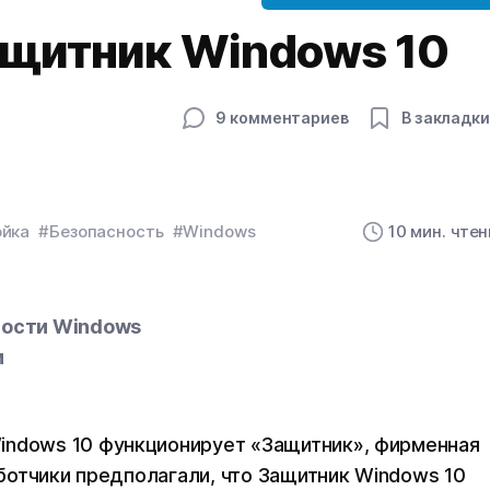
ащитник Windows 10
9 комментариев
В закладки
йка
#Безопасность
#Windows
10 мин. чте
ности Windows
и
indows 10 функционирует «Защитник», фирменная
аботчики предполагали, что Защитник Windows 10