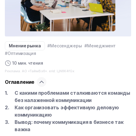
Мнение рынка
#Мессенджеры
#Менеджмент
#Оптимизация
10 мин. чтения
Реклама. АО «ТаймВэб». erid: LjN8K4fGx
Оглавление
С какими проблемами сталкиваются команды
без налаженной коммуникации
Как организовать эффективную деловую
коммуникацию
Вывод: почему коммуникация в бизнесе так
важна