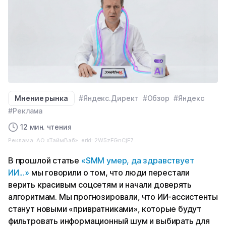
Мнение рынка
#Яндекс.Директ
#Обзор
#Яндекс
#Реклама
12 мин. чтения
Реклама. АО «ТаймВэб». erid: 2W5zFGnCjF7
В прошлой статье
«SMM умер, да здравствует
ИИ...»
мы говорили о том, что люди перестали
верить красивым соцсетям и начали доверять
алгоритмам. Мы прогнозировали, что ИИ-ассистенты
станут новыми «привратниками», которые будут
фильтровать информационный шум и выбирать для