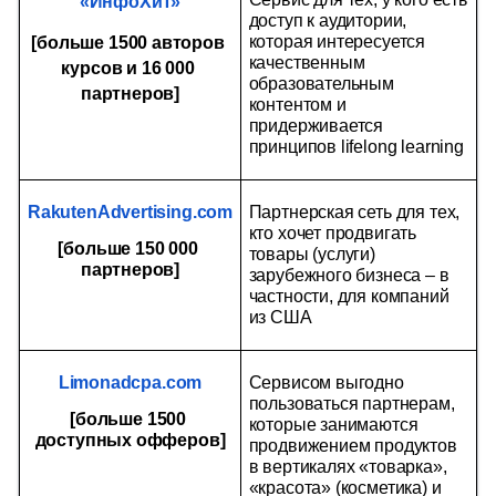
«ИнфоХит»
доступ к аудитории, 
которая интересуется 
[больше 1500 авторов 
качественным 
курсов и 16 000 
образовательным 
партнеров]
контентом и 
придерживается 
принципов lifelong learning
RakutenAdvertising.com
Партнерская сеть для тех, 
кто хочет продвигать 
[больше 150 000 
товары (услуги) 
партнеров]
зарубежного бизнеса – в 
частности, для компаний 
из США
Limonadcpa.com
Сервисом выгодно 
пользоваться партнерам, 
[больше 1500 
которые занимаются 
доступных офферов]
продвижением продуктов 
в вертикалях «товарка», 
«красота» (косметика) и 