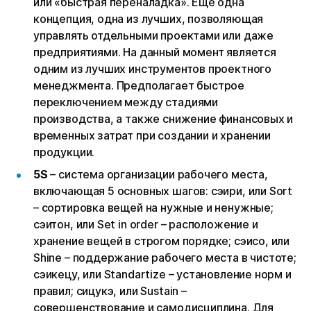
или «быстрая переналадка». Еще одна
концепция, одна из лучших, позволяющая
управлять отдельными проектами или даже
предприятиями. На данный момент является
одним из лучших инструментов проектного
менеджмента. Предполагает быстрое
переключением между стадиями
производства, а также снижение финансовых и
временных затрат при создании и хранении
продукции.
5S
– система организации рабочего места,
включающая 5 основных шагов: сэири, или Sort
– сортировка вещей на нужные и ненужные;
сэитон, или Set in order – расположение и
хранение вещей в строгом порядке; сэисо, или
Shine – поддержание рабочего места в чистоте;
сэикецу, или Standartize – установление норм и
правил; сицукэ, или Sustain –
совершенствование и самодисциплина. Для