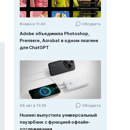
Вчера в 11:40
Обсудить
Adobe объединила Photoshop,
Premiere, Acrobat в одном плагине
для ChatGPT
06 авг в 13:29
Обсудить
Huawei выпустила универсальный
пауэрбанк с функцией офлайн-
отслеживания