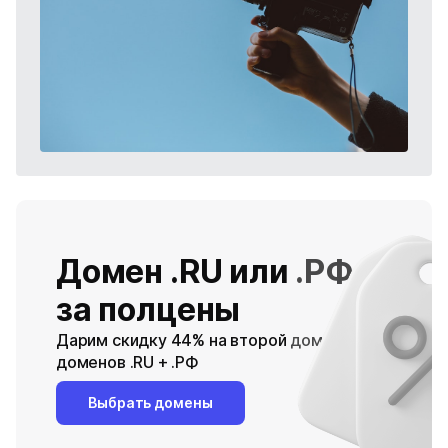
Домен .RU или .РФ
за полцены
Дарим скидку 44% на второй домен при покупке
доменов .RU + .РФ
Выбрать домены