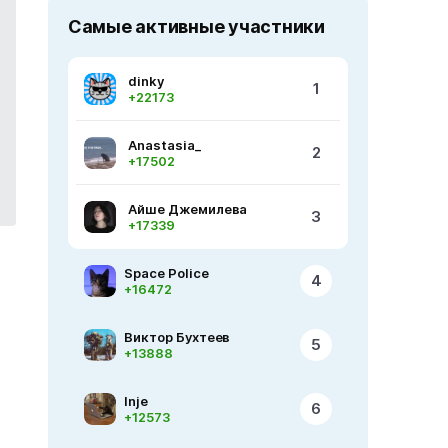
Самые активные участники
dinky
1
+22173
Anastasia_
2
+17502
Айше Джемилева
3
+17339
Space Police
4
+16472
Виктор Бухтеев
5
+13888
Inje
6
+12573