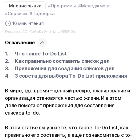
Мнение рынка
#Программы
#Менеджмент
#Сервисы
#Подборка
16 мин. чтения
Реклама. АО «ТаймВэб». erid: LjN8KRtGe
Оглавление
Что такое To-Do List
Как правильно составить список дел
Приложения для создания списков дел
3 совета для выбора To-Do List-приложения
В мире, где время – ценный ресурс, планирование и
организация становятся частью жизни. И в этом
деле помогают приложения для составления
списков to-do.
В этой статье вы узнаете, что такое To-Do List, как
правильно его составить, а еще познакомитесь с to-