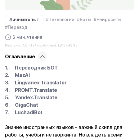
Личный опыт
#Технологии
#Боты
#Нейросети
#Перевод
6 мин. чтения
Реклама. АО «ТаймВэб». erid: LjN8KHSGy
Оглавление
Переводчик БОТ
MazAi
Lingvanex Translator
PROMT.Translate
Yandex.Translate
GigaChat
LuchadiBot
Знание иностранных языков – важный скилл для
работы, учебы и нетворкинга. Но владеть всеми