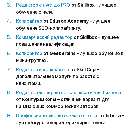
Редактор с нуля до PRO
от
Skillbox
– лучшее
обучение с нуля.
Копирайтер
от
Eduson Academy
– лучшее
обучение SEO-копирайтингу.
Коммерческий редактор
от
Skillbox
– лучшее
повышение квалификации.
Копирайтер
от
GeekBrains
– лучшее обучение в
мини-группах.
Редактор и копирайтер
от
Skill Cup
–
дополнительные модули по работе с
клиентами.
Редактор-копирайтер: как писать для бизнеса
от
Контур.Школы
– отличный вариант для
начинающих коммерческих авторов.
Профессия: копирайтер-маркетолог
от
Interra
–
лучший курс копирайтера-маркетолога.