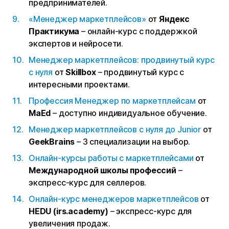
предпринимателей.
«Менеджер маркетплейсов»
от
Яндекс
Практикума
– онлайн-курс с поддержкой
экспертов и нейросети.
Менеджер маркетплейсов: продвинутый курс
с нуля
от
Skillbox
– продвинутый курс с
интересными проектами.
Профессия Менеджер по маркетплейсам
от
MaEd
– доступно индивидуальное обучение.
Менеджер маркетплейсов с нуля до Junior
от
GeekBrains
– 3 специализации на выбор.
Онлайн-курсы работы с маркетплейсами
от
Международной школы профессий
–
экспресс-курс для селлеров.
Онлайн-курс менеджеров маркетплейсов
от
HEDU (irs.academy)
– экспресс-курс для
увеличения продаж.