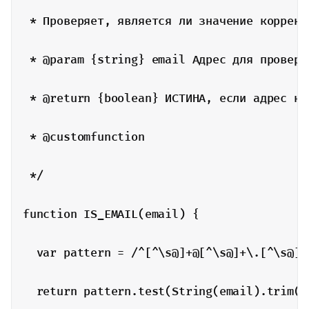
 * Проверяет, является ли значение коррект
 * @param {string} email Адрес для проверки
 * @return {boolean} ИСТИНА, если адрес кор
 * @customfunction

 */

function IS_EMAIL(email) {

  var pattern = /^[^\s@]+@[^\s@]+\.[^\s@]+$
  return pattern.test(String(email).trim())