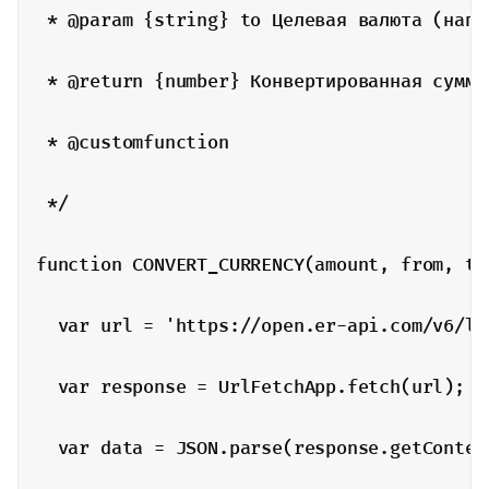
 * @param {string} to Целевая валюта (напри
 * @return {number} Конвертированная сумма.
 * @customfunction

 */

function CONVERT_CURRENCY(amount, from, to)
  var url = 'https://open.er-api.com/v6/la
  var response = UrlFetchApp.fetch(url);

  var data = JSON.parse(response.getContent