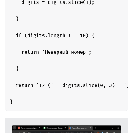
    digits = digits.slice(1);

  }

  if (digits.length !== 10) {

    return 'Неверный номер';

  }

  return '+7 (' + digits.slice(0, 3) + ') 
}