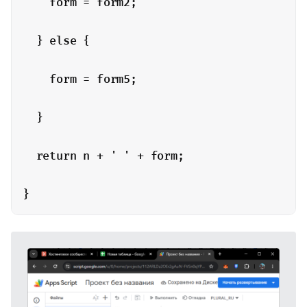
    form = form2;

  } else {

    form = form5;

  }

  return n + ' ' + form;
