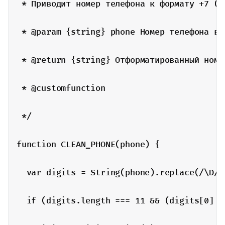
 * Приводит номер телефона к формату +7 (XX
 * @param {string} phone Номер телефона в л
 * @return {string} Отформатированный номе
 * @customfunction

 */

function CLEAN_PHONE(phone) {

  var digits = String(phone).replace(/\D/g,
  if (digits.length === 11 && (digits[0] =