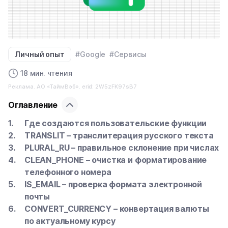
Личный опыт
#Google
#Сервисы
18 мин. чтения
Реклама. АО «ТаймВэб». erid: 2W5zFK97sB7
Оглавление
Где создаются пользовательские функции
TRANSLIT – транслитерация русского текста
PLURAL_RU – правильное склонение при числах
CLEAN_PHONE – очистка и форматирование
телефонного номера
IS_EMAIL – проверка формата электронной
почты
CONVERT_CURRENCY – конвертация валюты
по актуальному курсу