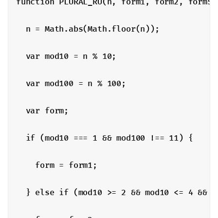
function PLURAL_RU(n, form1, form2, form5) 
  n = Math.abs(Math.floor(n));

  var mod10 = n % 10;

  var mod100 = n % 100;

  var form;

  if (mod10 === 1 && mod100 !== 11) {

    form = form1;

  } else if (mod10 >= 2 && mod10 <= 4 && (