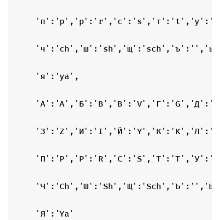
    'п':'p','р':'r','с':'s','т':'t','у':'u
    'ч':'ch','ш':'sh','щ':'sch','ъ':'','ы'
    'я':'ya',

    'А':'A','Б':'B','В':'V','Г':'G','Д':'D
    'З':'Z','И':'I','Й':'Y','К':'K','Л':'L
    'П':'P','Р':'R','С':'S','Т':'T','У':'U
    'Ч':'Ch','Ш':'Sh','Щ':'Sch','Ъ':'','Ы'
    'Я':'Ya'
