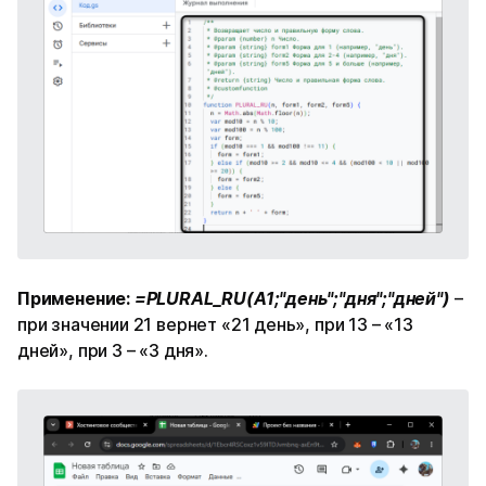
Применение:
=PLURAL_RU(A1;"день";"дня";"дней")
–
при значении 21 вернет «21 день», при 13 – «13
дней», при 3 – «3 дня».