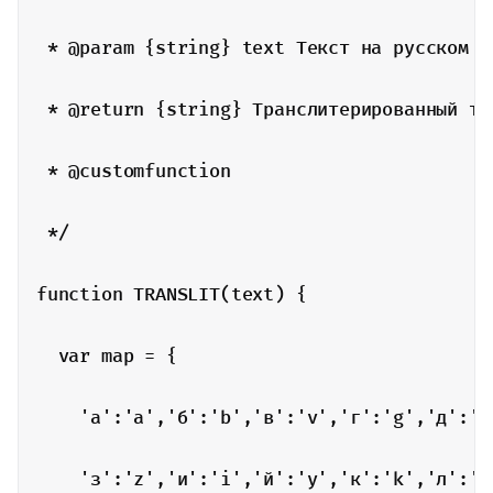
 * @param {string} text Текст на русском яз
 * @return {string} Транслитерированный тек
 * @customfunction

 */

function TRANSLIT(text) {

  var map = {

    'а':'a','б':'b','в':'v','г':'g','д':'d
    'з':'z','и':'i','й':'y','к':'k','л':'l