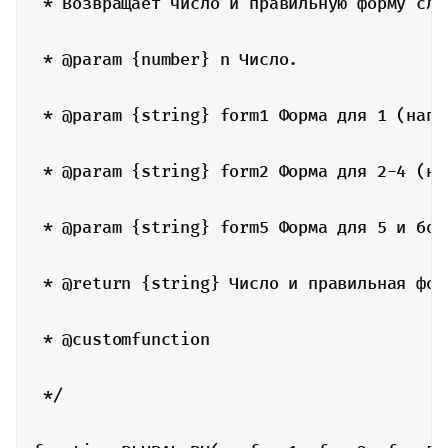
 * Возвращает число и правильную форму слов
 * @param {number} n Число.

 * @param {string} form1 Форма для 1 (напри
 * @param {string} form2 Форма для 2-4 (нап
 * @param {string} form5 Форма для 5 и бол
 * @return {string} Число и правильная форм
 * @customfunction

 */
