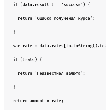
  if (data.result !== 'success') {

    return 'Ошибка получения курса';

  }

  var rate = data.rates[to.toString().toUpp
  if (!rate) {

    return 'Неизвестная валюта';

  }

  return amount * rate;
