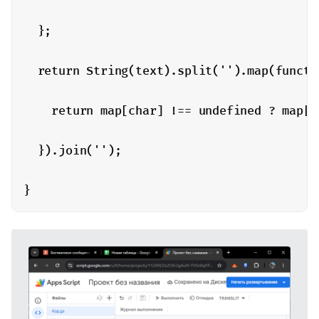
  };

  return String(text).split('').map(functio
    return map[char] !== undefined ? map[ch
  }).join('');
