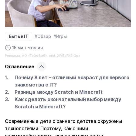
Быть в IT
#Обзор
#Игры
15 мин. чтения
Реклама. АО «ТаймВэб». erid: 2W5zFK5iQpx
Оглавление
Почему 8 лет – отличный возраст для первого
знакомства с IT?
Разница между Scratch и Minecraft
Как сделать окончательный выбор между
Scratch и Minecraft?
Современные дети с раннего детства окружены
технологиями. Поэтому, как с ними
взаимодействовать, они понимают почти