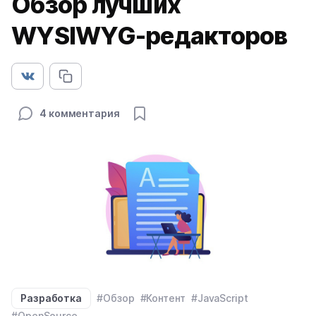
Обзор лучших
WYSIWYG-редакторов
4 комментария
Разработка
#Обзор
#Контент
#JavaScript
#OpenSource