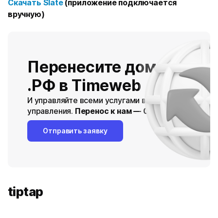
Скачать
Slate
(приложение подключается
вручную)
Перенесите домены .RU 
.РФ в Timeweb
И управляйте всеми услугами в одной панели
управления.
Перенос к нам — 0 рублей
Отправить заявку
tiptap