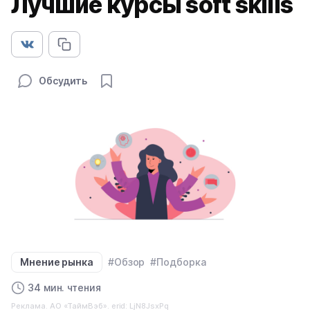
Лучшие курсы soft skills
Обсудить
Мнение рынка
#Обзор
#Подборка
34 мин. чтения
Реклама. АО «ТаймВэб». erid: LjN8JsxPq