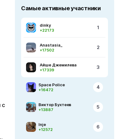
Самые активные участники
dinky
1
+22173
Anastasia_
2
+17502
Айше Джемилева
3
+17339
Space Police
4
+16472
 с
Виктор Бухтеев
5
+13887
Inje
6
+12572