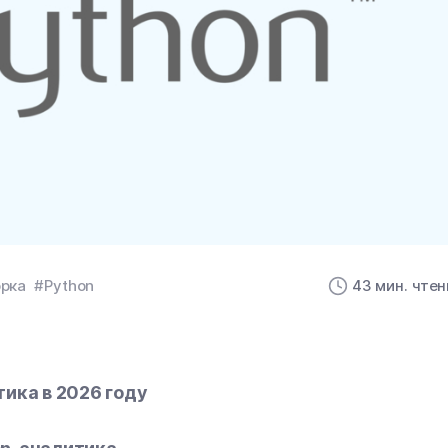
рка
#Python
43 мин. чтен
ика в 2026 году