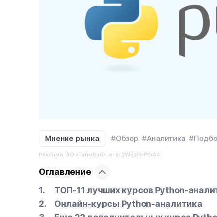
Мнение рынка
#Обзор
#Аналитика
#Подбо
Реклама. АО «ТаймВэб». erid: 2W5zFHPtpA4
Оглавление
ТОП-11 лучших курсов Python-аналит
Онлайн-курсы Python-аналитика