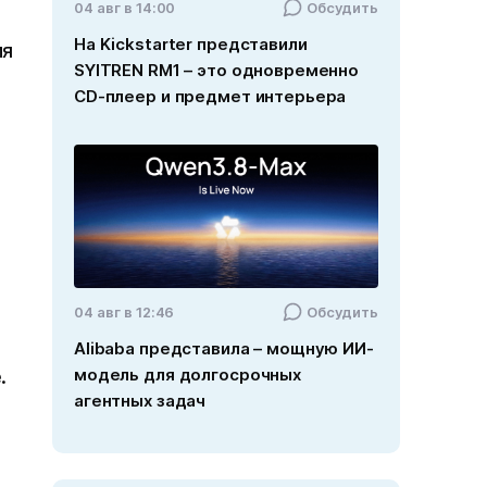
04 авг в 14:00
Обсудить
На Kickstarter представили
ия
SYITREN RM1 – это одновременно
CD-плеер и предмет интерьера
04 авг в 12:46
Обсудить
Alibaba представила – мощную ИИ-
модель для долгосрочных
.
агентных задач