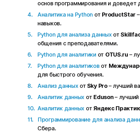
основ программирования и доведет до
Аналитика на Python
от
ProductStar
–
навыков.
Python для анализа данных
от
Skillf
общения с преподавателями.
Python для аналитики
от
OTUS.ru
– л
Python для аналитиков
от
Междунар
для быстрого обучения.
Анализ данных
от
Sky Pro
– лучший в
Аналитик данных
от
Eduson
– лучший
Аналитик данных
от
Яндекс Практи
Программирование для анализа дан
Сбера.