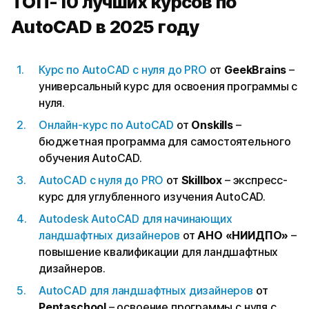
ТОП-10 лучших курсов по
AutoCAD в 2025 году
Курс по AutoCAD с нуля до PRO
от
GeekBrains
–
универсальный курс для освоения программы с
нуля.
Онлайн-курс по AutoCAD
от
Onskills
–
бюджетная программа для самостоятельного
обучения AutoCAD.
AutoCAD с нуля до PRO
от
Skillbox
– экспресс-
курс для углубленного изучения AutoCAD.
Autodesk AutoCAD для начинающих
ландшафтных дизайнеров
от
АНО «НИИДПО»
–
повышение квалификации для ландшафтных
дизайнеров.
AutoCAD для ландшафтных дизайнеров
от
Pentaschool
– освоение программы с нуля с