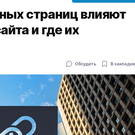
вных страниц влияют
айта и где их
Обсудить
В закладки