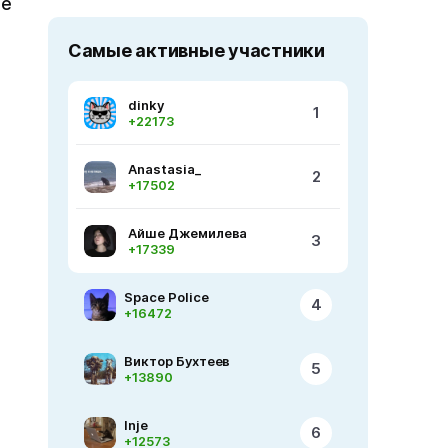
ре
Самые активные участники
dinky
1
+22173
Anastasia_
2
+17502
Айше Джемилева
3
+17339
Space Police
4
+16472
Виктор Бухтеев
5
+13890
Inje
6
+12573