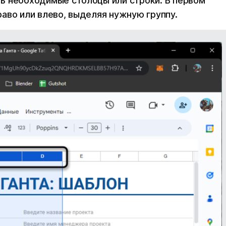
ь необходимые столбцы или строки. В первом
аво или влево, выделяя нужную группу.