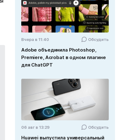
ты
Вчера в 11:40
Обсудить
Adobe объединила Photoshop,
Premiere, Acrobat в одном плагине
для ChatGPT
06 авг в 13:29
Обсудить
Huawei выпустила универсальный