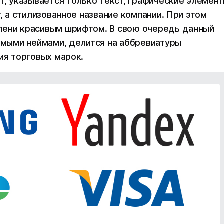
рот, указывается только текст, графические элемен
т, а стилизованное название компании. При этом
пени красивым шрифтом. В свою очередь данный
уемыми неймами, делится на аббревиатуры
ния торговых марок.