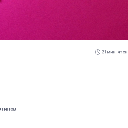
21 мин. чте
отипов