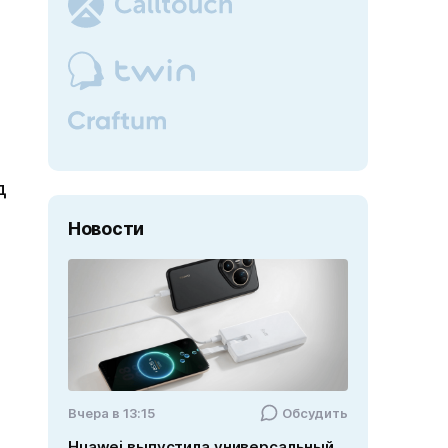
д
Новости
Вчера в 13:15
Обсудить
Huawei выпустила универсальный