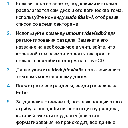
Если вы пока не знаете, под какими метками
располагается сам диск и его логические тома,
используйте команду
sudo fdisk -l
,
отобразив
список со всеми секторами.
Используйте команду
umount /dev/sdb2
для
размонтирования раздела. Замените его
название на необходимое и учитывайте, что
корневой том размонтировать так просто
нельзя, понадобится загрузка с LiveCD.
Далее укажите
fdisk /dev/sdb
, подключившись
тем самым к указанному диску.
Посмотрите все разделы, введя
p
и нажав на
Enter
.
За удаление отвечает
d
;
после активации этого
атрибута понадобится ввести цифру раздела,
который вы хотите удалить (при этом
форматирования не происходит, все данные