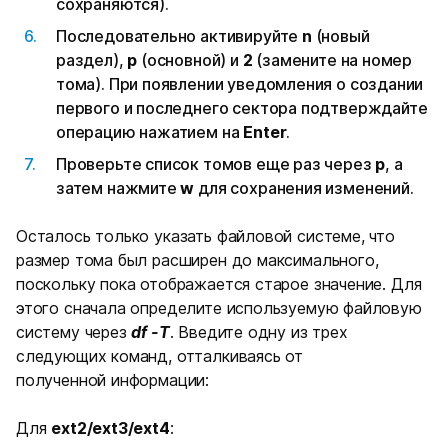
сохраняются).
Последовательно активируйте
n
(новый
раздел),
p
(основной) и
2
(замените на номер
тома). При появлении уведомления о создании
первого и последнего сектора подтверждайте
операцию нажатием на
Enter
.
Проверьте список томов еще раз через
p
, а
затем нажмите
w
для сохранения изменений.
Осталось только указать файловой системе, что
размер тома был расширен до максимального,
поскольку пока отображается старое значение. Для
этого сначала определите используемую файловую
систему через
df -T
. Введите одну из трех
следующих команд, отталкиваясь от
полученной информации:
Для
ext2/ext3/ext4
: