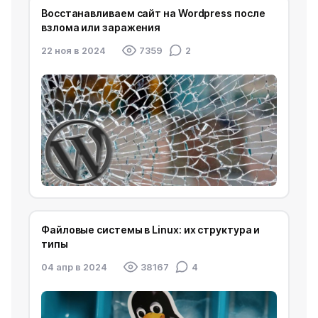
Восстанавливаем сайт на Wordpress после
взлома или заражения
22 ноя в 2024
7359
2
Файловые системы в Linux: их структура и
типы
04 апр в 2024
38167
4