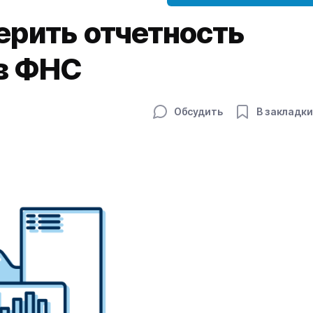
ерить отчетность
 в ФНС
Обсудить
В закладки