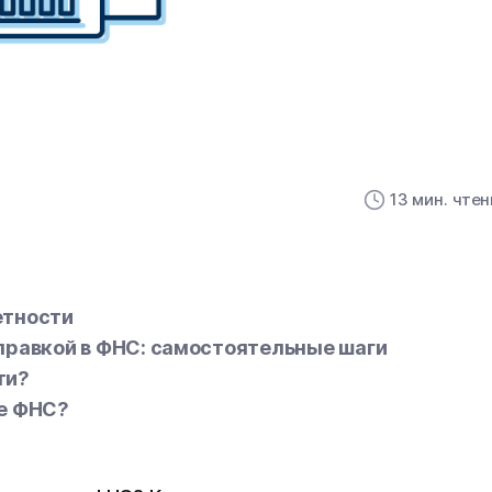
13 мин. чте
етности
правкой в ФНС: самостоятельные шаги
ти?
не ФНС?