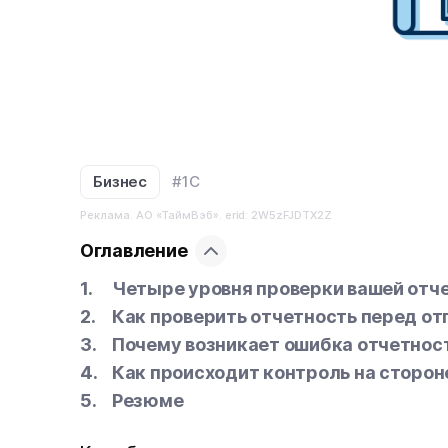
Бизнес
#1С
Реклама. АО «ТаймВэб». erid: 2W5zFJDTX2Z
Оглавление
Четыре уровня проверки вашей отч
Как проверить отчетность перед от
Почему возникает ошибка отчетнос
Как происходит контроль на сторо
Резюме