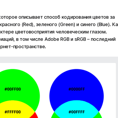
которое описывает способ кодирования цветов за
асного (Red), зеленого (Green) и синего (Blue). К
актере цветовосприятия человеческим глазом.
риаций, в том числе Adobe RGB и sRGB – последний
ернет-пространстве.