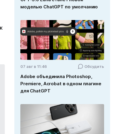
моделью ChatGPT по умолчанию
ак
07 авг в 11:46
Обсудить
Adobe объединила Photoshop,
Premiere, Acrobat в одном плагине
для ChatGPT