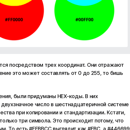
ется посредством трех координат. Они отражают
чение это может составлять от 0 до 255, то бишь
ения, были придуманы HEX-коды. В них
 двухзначное число в шестнадцатеричной системе
ества при копировании и стандартизации. Кстати,
только три символа. Это происходит потому, что
м. То есть #FFBBCC выглядит как #FBC, а #446699