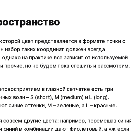
пространство
 которой цвет представляется в формате точки с
ин набор таких координат должен всегда
 однако на практике все зависит от используемой
и прочие, но не будем пока спешить и рассмотрим,
етовосприятием в глазной сетчатке есть три
ых волн – S (short), M (medium) и L (long).
т синие оттенки, М – зеленые, а L – красные.
я совсем другие цвета: например, перемешав сини
и синий в комбинации дают фиолетовый, а уж если