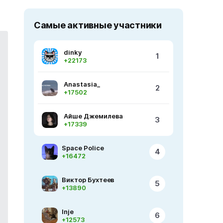
Самые активные участники
dinky
1
+22173
Anastasia_
2
+17502
Айше Джемилева
3
+17339
Space Police
4
+16472
Виктор Бухтеев
5
+13890
Inje
6
+12573