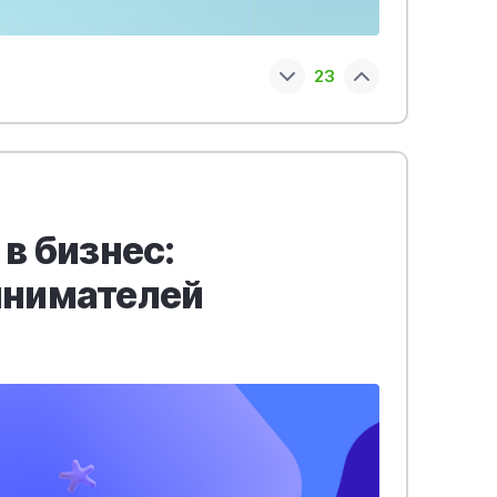
23
в бизнес:
инимателей