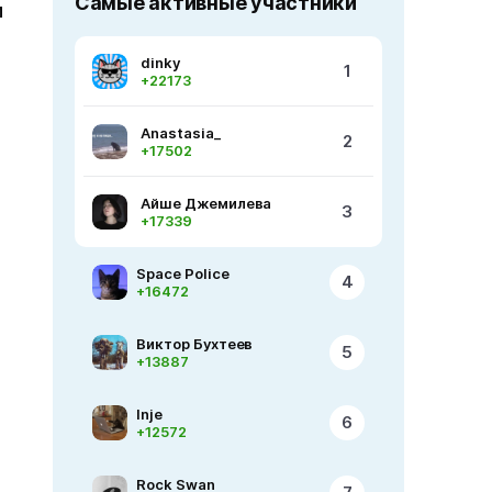
Самые активные участники
и
dinky
1
+22173
Anastasia_
2
+17502
Айше Джемилева
3
+17339
Space Police
4
+16472
Виктор Бухтеев
5
+13887
Inje
6
+12572
Rock Swan