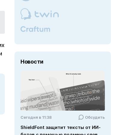
их
и
Новости
Cегодня в 11:38
Обсудить
ShieldFont защитит тексты от ИИ-
ботов с помощью подмены слов