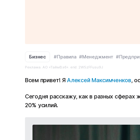
Бизнес
#Правила
#Менеджмент
#Предпри
Реклама. АО «ТаймВэб». erid: 2W5zFFusu9J
Всем привет! Я
Алексей Максимченков
, о
Сегодня расскажу, как в разных сферах 
20% усилий.