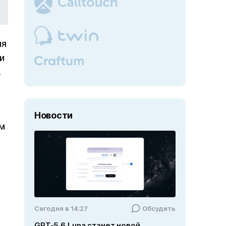
ия
и
.
Новости
ум
Cегодня в 14:27
Обсудить
GPT-5.6 Luna станет новой