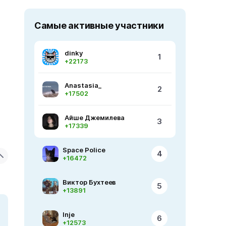
Самые активные участники
dinky
1
+22173
Anastasia_
2
+17502
Айше Джемилева
3
+17339
Space Police
4
+16472
Виктор Бухтеев
5
+13891
Inje
6
+12573