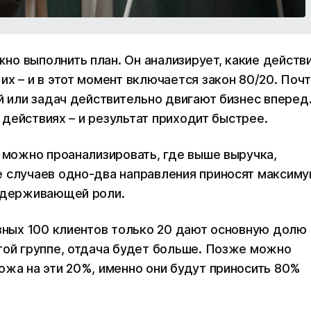
о выполнить план. Он анализирует, какие действ
х – и в этот момент включается закон 80/20. Почт
й или задач действительно двигают бизнес вперед
х действиях – и результат приходит быстрее.
– можно проанализировать, где выше выручка,
е случаев одно-два направления приносят максим
оддерживающей роли.
овных 100 клиентов только 20 дают основную долю
той группе, отдача будет больше. Позже можно
ожа на эти 20%, именно они будут приносить 80%