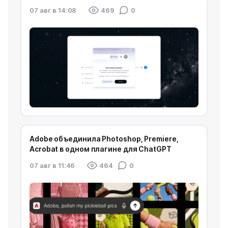
07 авг в 14:08
469
0
Adobe объединила Photoshop, Premiere,
Acrobat в одном плагине для ChatGPT
07 авг в 11:46
464
0