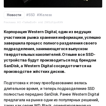
Новости
#SSD
#Железо
Реклама. АО «ТаймВэб». erid: 2W5zFJpoRXN
Корпорация Western Digital, один из ведущих
участников рынка хранения информации, успешно
завершила процесс полного разделения своего
подразделения, занимающегося выпуском
твердотельных накопителей. Отныне все SSD-
устройства будут производиться под брендом
SanDisk, а Western Digital сосредоточится на
производстве жёстких дисков.
Подготовка к этому преобразованию велась
длительное время, и теперь подразделение SSD
полностью передано SanDisk. Ранее Western Digital
предлагала на рынке одни из популярных решений,
таких как серия WD_Black, ориентированная на