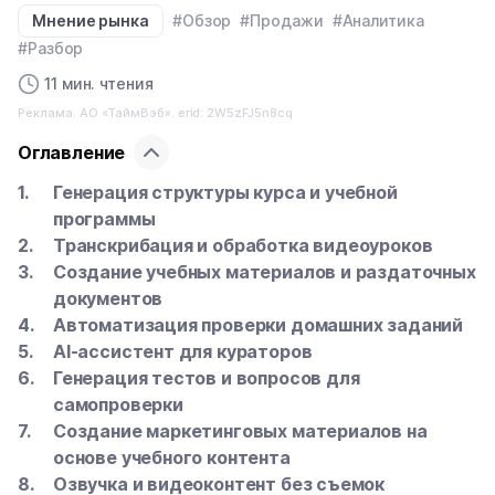
Мнение рынка
#Обзор
#Продажи
#Аналитика
#Разбор
11 мин. чтения
Реклама. АО «ТаймВэб». erid: 2W5zFJ5n8cq
Оглавление
Генерация структуры курса и учебной
программы
Транскрибация и обработка видеоуроков
Создание учебных материалов и раздаточных
документов
Автоматизация проверки домашних заданий
AI-ассистент для кураторов
Генерация тестов и вопросов для
самопроверки
Создание маркетинговых материалов на
основе учебного контента
Озвучка и видеоконтент без съемок