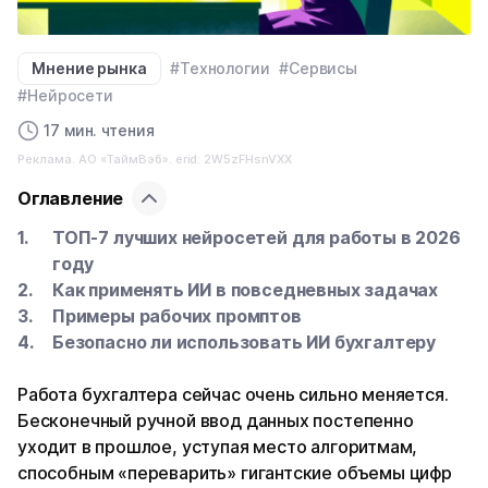
Мнение рынка
#Технологии
#Сервисы
#Нейросети
17 мин. чтения
Реклама. АО «ТаймВэб». erid: 2W5zFHsnVXX
Оглавление
ТОП-7 лучших нейросетей для работы в 2026
году
Как применять ИИ в повседневных задачах
Примеры рабочих промптов
Безопасно ли использовать ИИ бухгалтеру
Работа бухгалтера сейчас очень сильно меняется.
Бесконечный ручной ввод данных постепенно
уходит в прошлое, уступая место алгоритмам,
способным «переварить» гигантские объемы цифр