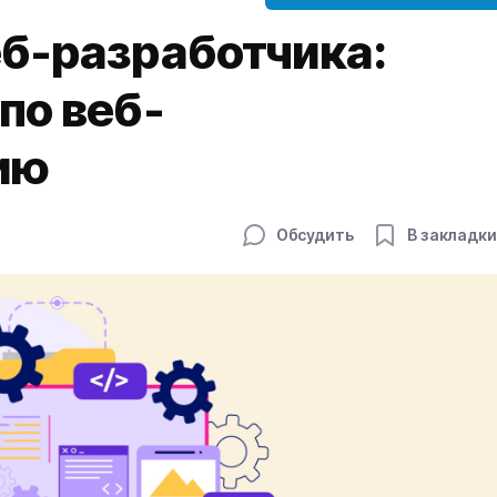
еб-разработчика:
по веб-
ию
Обсудить
В закладки