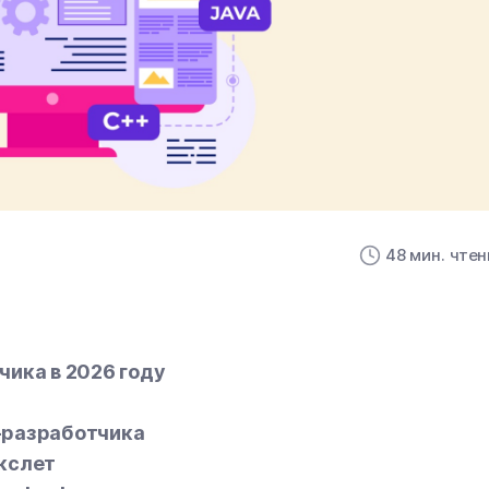
48 мин. чте
чика в 2026 году
-разработчика
екслет