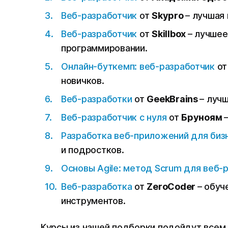
Веб-разработчик
от
Skypro
– лучшая
Веб-разработчик
от
Skillbox
– лучшее
программировании.
Онлайн-буткемп: веб-разработчик
о
новичков.
Веб-разработки
от
GeekBrains
– луч
Веб-разработчик с нуля
от
Бруноям
Разработка веб-приложений для биз
и подростков.
Основы Agile: метод Scrum для веб-
Веб-разработка
от
ZeroCoder
– обуч
инструментов.
Курсы из нашей подборки подойдут всем