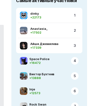
Самые активные участники
dinky
1
+22173
Anastasia_
2
+17502
Айше Джемилева
3
+17339
Space Police
4
+16472
Виктор Бухтеев
5
+13888
Inje
6
+12573
Rock Swan