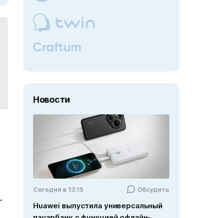
Новости
6
Cегодня в 13:15
Обсудить
.
Huawei выпустила универсальный
пауэрбанк с функцией офлайн-