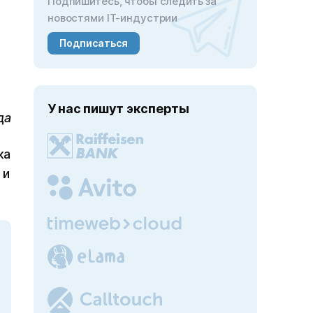
Подпишитесь, чтобы следить за
новостями IT-индустрии
Подписаться
У нас пишут эксперты
да
ка
 и