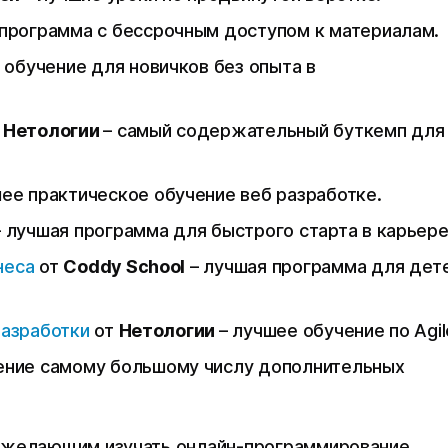
 программа с бессрочным доступом к материалам.
 обучение для новичков без опыта в
т
Нетологии
– самый содержательный буткемп для
шее практическое обучение веб разработке.
– лучшая программа для быстрого старта в карьере
неса
от
Coddy School
– лучшая программа для дет
разработки
от
Нетологии
– лучшее обучение по Agil
ение самому большому числу дополнительных
 желающим изучать онлайн-программирование,