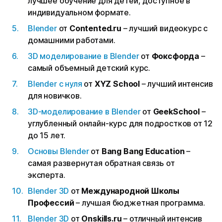
лучшее обучение для детей, доступное в
индивидуальном формате.
Blender
от
Contented.ru
– лучший видеокурс с
домашними работами.
3D моделирование в Blender
от
Фоксфорда
–
самый объемный детский курс.
Blender с нуля
от
XYZ School
– лучший интенсив
для новичков.
3D-моделирование в Blender
от
GeekSchool
–
углубленный онлайн-курс для подростков от 12
до 15 лет.
Основы Blender
от
Bang Bang Education
–
самая развернутая обратная связь от
эксперта.
Blender 3D
от
Международной Школы
Профессий
– лучшая бюджетная программа.
Blender 3D
от
Onskills.ru
– отличный интенсив