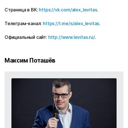
Страница в ВК:
https://vk.com/alex_levitas
.
Телеграм-канал:
https://t.me/s/alex_levitas
.
Официальный сайт:
http://www.levitas.ru/
.
Максим Поташёв