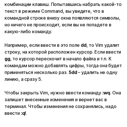
комбинации клавиш. Попытавшись набрать какой-то
текст в режиме Command, вы увидите, что в
командной строке внизу окна появляются символы,
но ничего не происходит, если вы не попадете в
какую-либо команду.
Например, если ввести в это поле
dd
, то Vim удалит
строку, на которой расположен курсор. Если ввести
gg
, то курсор перескочит в начало файла и т.п. К
командам можно добавлять цифры, тогда она будет
применяться несколько раз.
5dd
– удалить не одну
линию, а сразу 5.
Чтобы закрыть Vim, нужно ввести команду
:wq
. Она
запишет внесенные изменения и вернет вас в
терминал. Чтобы изменения не сохранялись, надо
ввести
:q!
.