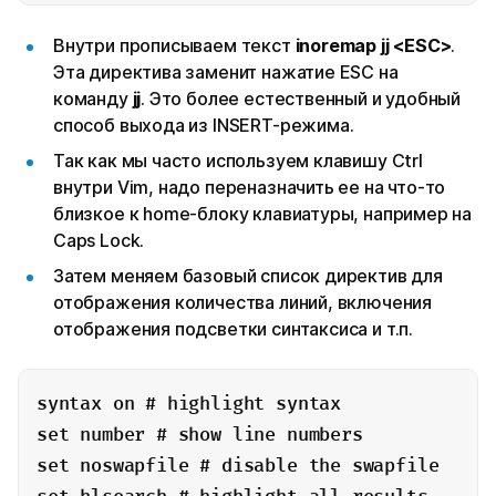
Внутри прописываем текст
inoremap jj <ESC>
.
Эта директива заменит нажатие ESC на
команду
jj
. Это более естественный и удобный
способ выхода из INSERT-режима.
Так как мы часто используем клавишу Ctrl
внутри Vim, надо переназначить ее на что-то
близкое к home-блоку клавиатуры, например на
Caps Lock.
Затем меняем базовый список директив для
отображения количества линий, включения
отображения подсветки синтаксиса и т.п.
syntax on # highlight syntax

set number # show line numbers

set noswapfile # disable the swapfile
