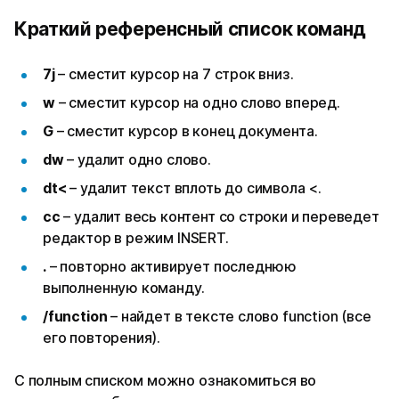
Краткий референсный список команд
7j
– сместит курсор на 7 строк вниз.
w
– сместит курсор на одно слово вперед.
G
– сместит курсор в конец документа.
dw
– удалит одно слово.
dt<
– удалит текст вплоть до символа <.
cc
– удалит весь контент со строки и переведет
редактор в режим INSERT.
.
– повторно активирует последнюю
выполненную команду.
/function
– найдет в тексте слово function (все
его повторения).
С полным списком можно ознакомиться во