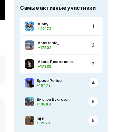
Самые активные участники
dinky
1
+22173
Anastasia_
2
+17502
Айше Джемилева
3
+17339
Space Police
4
+16472
Виктор Бухтеев
5
+13889
Inje
6
+12573