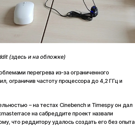
dit (здесь и на обложке)
роблемами перегрева из-за ограниченного
ил, ограничив частоту процессора до 4,2 ГГц и
льностью – на тестах Cinebench и Timespy он дал
cmasterrace на сабреддите проект назвали
му, что реддитору удалось создать его без опыта