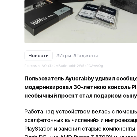
Новости
#Игры
#Гаджеты
Реклама. АО «ТаймВэб». erid: 2W5zFGAwAQg
Пользователь Ayucrabby удивил сообщес
модернизировал 30-летнюю консоль Pla
необычный проект стал подарком сыну
Работа над устройством велась с помощ
«салфеточных вычислений» и импровизаци
PlayStation и заменил старые компоненты