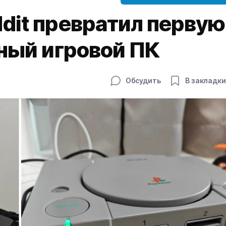
dit превратил первую
щный игровой ПК
Обсудить
В закладки