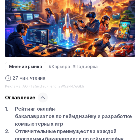
Мнение рынка
#Карьера
#Подборка
27 мин. чтения
Реклама. АО «ТаймВэб». erid: 2W5zFH7qQkh
Оглавление
Рейтинг онлайн-
бакалавриатов по геймдизайну и разработке
компьютерных игр
Отличительные преимущества каждой
программы бакалавриата по геймдизайну