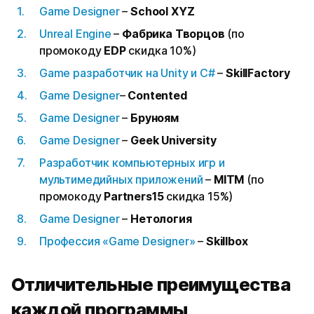
Game Designer
–
School XYZ
Unreal Engine
–
Фабрика Творцов
(по
промокоду
EDP
скидка 10%)
Game разработчик на Unity и C#
–
SkillFactory
Game Designer
–
Contented
Game Designer
–
Бруноям
Game Designer
–
Geek University
Разработчик компьютерных игр и
мультимедийных приложений
–
MITM
(по
промокоду
Partners15
скидка 15%)
Game Designer
–
Нетология
Профессия «Game Designer»
–
Skillbox
Отличительные преимущества
каждой программы