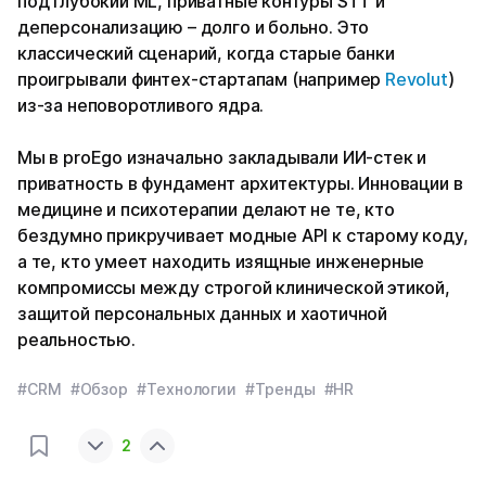
под глубокий ML, приватные контуры STT и
деперсонализацию – долго и больно. Это
классический сценарий, когда старые банки
проигрывали финтех-стартапам (например
Revolut
)
из-за неповоротливого ядра.
Мы в proEgo изначально закладывали ИИ-стек и
приватность в фундамент архитектуры. Инновации в
медицине и психотерапии делают не те, кто
бездумно прикручивает модные API к старому коду,
а те, кто умеет находить изящные инженерные
компромиссы между строгой клинической этикой,
защитой персональных данных и хаотичной
реальностью.
#CRM
#Обзор
#Технологии
#Тренды
#HR
2