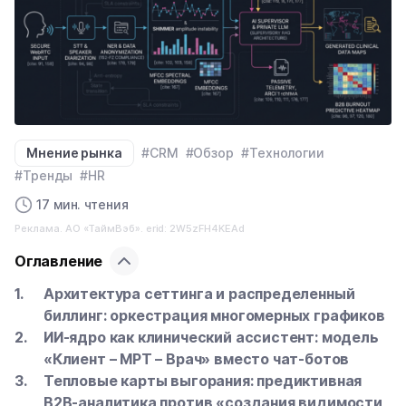
Мнение рынка
#CRM
#Обзор
#Технологии
#Тренды
#HR
17 мин. чтения
Реклама. АО «ТаймВэб». erid: 2W5zFH4KEAd
Оглавление
Архитектура сеттинга и распределенный
биллинг: оркестрация многомерных графиков
ИИ-ядро как клинический ассистент: модель
«Клиент – МРТ – Врач» вместо чат-ботов
Тепловые карты выгорания: предиктивная
B2B-аналитика против «создания видимости