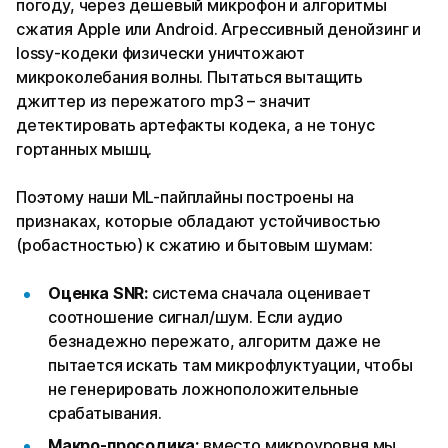
погоду, через дешевый микрофон и алгоритмы
сжатия Apple или Android. Агрессивный денойзинг и
lossy-кодеки физически уничтожают
микроколебания волны. Пытаться вытащить
джиттер из пережатого mp3 – значит
детектировать артефакты кодека, а не тонус
гортанных мышц.
Поэтому наши ML-пайплайны построены на
признаках, которые обладают устойчивостью
(робастностью) к сжатию и бытовым шумам:
Оценка SNR:
система сначала оценивает
соотношение сигнал/шум. Если аудио
безнадежно пережато, алгоритм даже не
пытается искать там микрофлуктуации, чтобы
не генерировать ложноположительные
срабатывания.
Макро-просодика:
вместо микроуровня мы