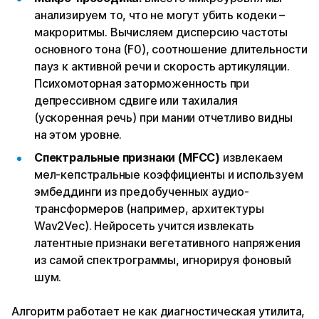
анализируем то, что не могут убить кодеки –
макроритмы. Вычисляем дисперсию частоты
основного тона (F0), соотношение длительности
пауз к активной речи и скорость артикуляции.
Психомоторная заторможенность при
депрессивном сдвиге или тахилалия
(ускоренная речь) при мании отчетливо видны
на этом уровне.
Спектральные признаки (MFCC)
извлекаем
мел-кепстральные коэффициенты и используем
эмбеддинги из предобученных аудио-
трансформеров (например, архитектуры
Wav2Vec). Нейросеть учится извлекать
латентные признаки вегетативного напряжения
из самой спектрограммы, игнорируя фоновый
шум.
Алгоритм работает не как диагностическая утилита,