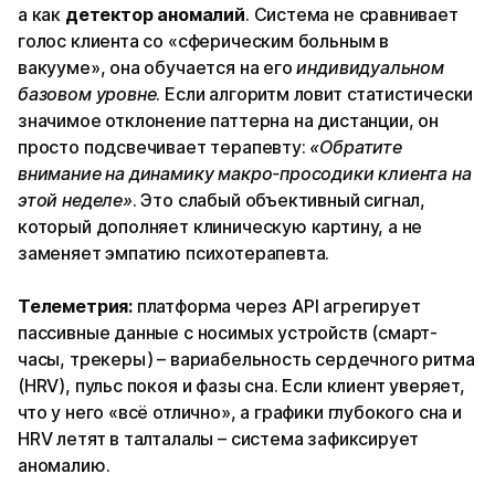
а как
детектор аномалий
. Система не сравнивает
голос клиента со «сферическим больным в
вакууме», она обучается на его
индивидуальном
базовом уровне
. Если алгоритм ловит статистически
значимое отклонение паттерна на дистанции, он
просто подсвечивает терапевту:
«Обратите
внимание на динамику макро-просодики клиента на
этой неделе»
. Это слабый объективный сигнал,
который дополняет клиническую картину, а не
заменяет эмпатию психотерапевта.
Телеметрия
:
платформа через API агрегирует
пассивные данные с носимых устройств (смарт-
часы, трекеры) – вариабельность сердечного ритма
(HRV), пульс покоя и фазы сна. Если клиент уверяет,
что у него «всё отлично», а графики глубокого сна и
HRV летят в талталалы – система зафиксирует
аномалию.