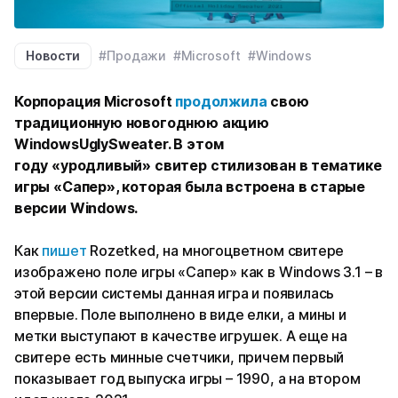
Новости
#Продажи
#Microsoft
#Windows
Корпорация Microsoft
продолжила
свою
традиционную новогоднюю акцию
WindowsUglySweater. В этом
году «уродливый»
свитер стилизован в тематике
игры «Сапер», которая была встроена в старые
версии Windows.
Как
пишет
Rozetked, на многоцветном свитере
изображено поле игры «Сапер» как в Windows 3.1 – в
этой версии системы данная игра и появилась
впервые. Поле выполнено в виде елки, а мины и
метки выступают в качестве игрушек. А еще на
свитере есть минные счетчики, причем первый
показывает год выпуска игры – 1990, а на втором