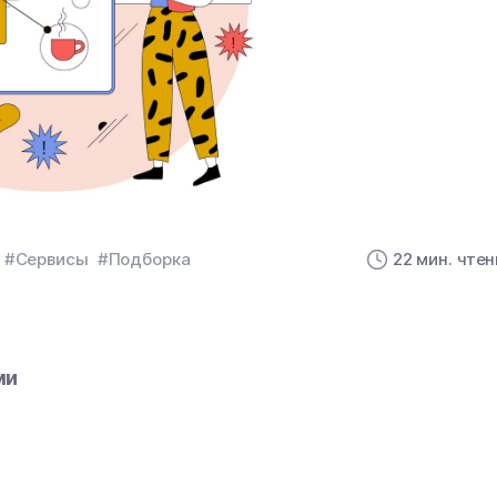
#Сервисы
#Подборка
22 мин. чте
ми