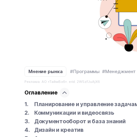
Мнение рынка
#Программы
#Менеджмент
Реклама. АО «ТаймВэб». erid: 2W5zFJuAjX6
Оглавление
Планирование и управление задача
Коммуникации и видеосвязь
Документооборот и база знаний
Дизайн и креатив