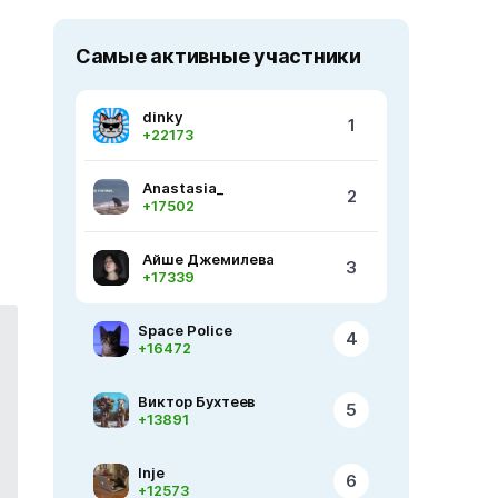
Самые активные участники
dinky
1
+22173
Anastasia_
2
+17502
Айше Джемилева
3
+17339
Space Police
4
+16472
Виктор Бухтеев
5
+13891
Inje
6
+12573