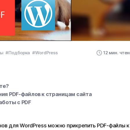
ны
#Подборка
#WordPress
12 мин. чте
йте?
ия PDF-файлов к страницам сайта
аботы с PDF
инов для WordPress можно прикрепить PDF-файлы к