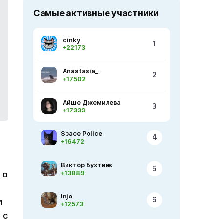
Самые активные участники
dinky
1
+22173
Anastasia_
2
+17502
Айше Джемилева
3
+17339
Space Police
4
+16472
Виктор Бухтеев
5
+13889
 в
Inje
6
и
+12573
 с