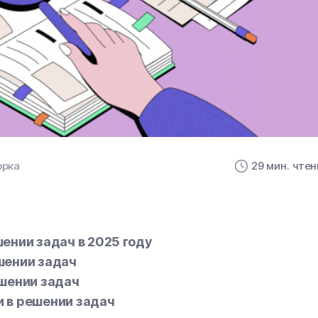
орка
29 мин. чте
ении задач в 2025 году
шении задач
шении задач
 в решении задач