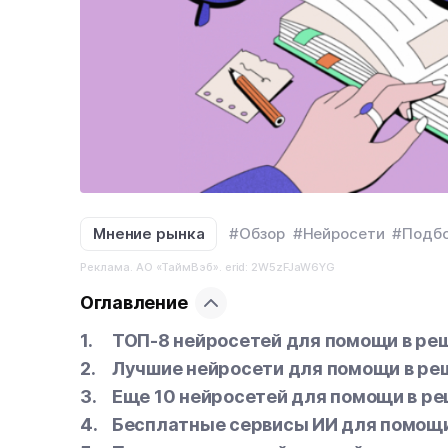
Мнение рынка
#Обзор
#Нейросети
#Подб
Реклама. АО «ТаймВэб». erid: 2W5zFJaW6YG
Оглавление
ТОП-8 нейросетей для помощи в реш
Лучшие нейросети для помощи в ре
Еще 10 нейросетей для помощи в ре
Бесплатные сервисы ИИ для помощи