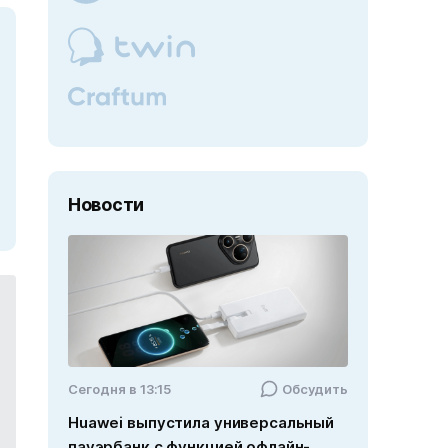
Новости
Cегодня в 13:15
Обсудить
Huawei выпустила универсальный
пауэрбанк с функцией офлайн-