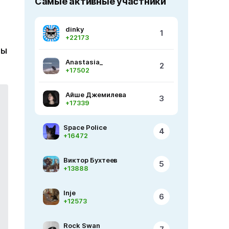
Самые активные участники
dinky
1
+22173
ты
Anastasia_
2
+17502
Айше Джемилева
3
+17339
Space Police
4
+16472
Виктор Бухтеев
5
+13888
Inje
6
+12573
Rock Swan