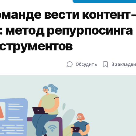
манде вести контент
: метод репурпосинга
нструментов
Обсудить
В закладки