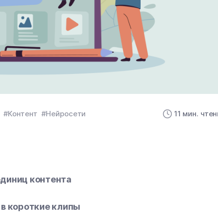
#Контент
#Нейросети
11 мин. чте
единиц контента
 в короткие клипы