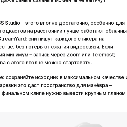
и даже самые сильные моменты не вытянут
S Studio – этого вполне достаточно, особенно для
и подкастов на расстоянии лучше работают облачны
StreamYard: они пишут каждого спикера на
стве, без потерь от сжатия видеосвязи. Если
й минимум – запись через Zoom или Telemost;
ва с этого вполне можно стартовать.
е: сохраняйте исходник в максимальном качестве 
арезки это даст пространство для манёвра –
в финальном клипе нужно вывести крупным планом