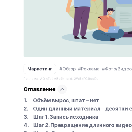
Маркетинг
#Обзор
#Реклама
#Фото/Видео
Реклама. АО «ТаймВэб». erid: 2W5zFG9eeEu
Оглавление
Объём вырос, штат – нет
Один длинный материал – десятки 
Шаг 1. Запись исходника
Шаг 2. Превращение длинного видео