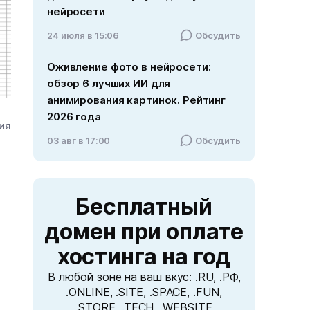
нейросети
24 июля в 15:06
Обсудить
Оживление фото в нейросети:
обзор 6 лучших ИИ для
анимирования картинок. Рейтинг
2026 года
ния
03 авг в 17:00
Обсудить
Бесплатный
домен
при оплате
хостинга на год
В любой зоне на ваш вкус: .RU, .РФ,
.ONLINE, .SITE, .SPACE, .FUN,
.STORE, .TECH, .WEBSITE