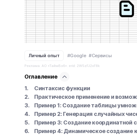
Личный опыт
#Google
#Сервисы
Реклама. АО «ТаймВэб». erid: 2W5zFJ2xF8k
Оглавление
Синтаксис функции
Практическое применение и возмо
Пример 1: Создание таблицы умнож
Пример 2: Генерация случайных чис
Пример 3: Создание координатной 
Пример 4: Динамическое создание 