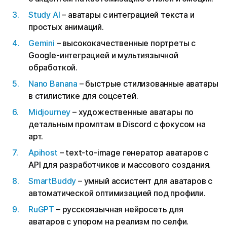
Study AI
– аватары с интеграцией текста и
простых анимаций.
Gemini
– высококачественные портреты с
Google-интеграцией и мультиязычной
обработкой.
Nano Banana
– быстрые стилизованные аватары
в стилистике для соцсетей.
Midjourney
– художественные аватары по
детальным промптам в Discord с фокусом на
арт.
Apihost
– text-to-image генератор аватаров с
API для разработчиков и массового создания.
SmartBuddy
– умный ассистент для аватаров с
автоматической оптимизацией под профили.
RuGPT
– русскоязычная нейросеть для
аватаров с упором на реализм по селфи.