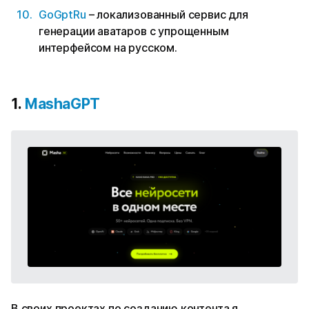
GoGptRu
– локализованный сервис для
генерации аватаров с упрощенным
интерфейсом на русском.
1.
MashaGPT
В своих проектах по созданию контента я