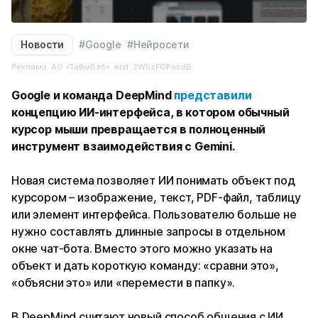
Новости
#Google
#Нейросети
Реклама. АО «ТаймВэб». erid: 2W5zFGPnsdB
Google и команда DeepMind
представили
концепцию ИИ-интерфейса, в котором обычный
курсор мыши превращается в полноценный
инструмент взаимодействия с Gemini.
Новая система позволяет ИИ понимать объект под
курсором – изображение, текст, PDF-файл, таблицу
или элемент интерфейса. Пользователю больше не
нужно составлять длинные запросы в отдельном
окне чат-бота. Вместо этого можно указать на
объект и дать короткую команду: «сравни это»,
«объясни это» или «перемести в папку».
В DeepMind считают новый способ общения с ИИ