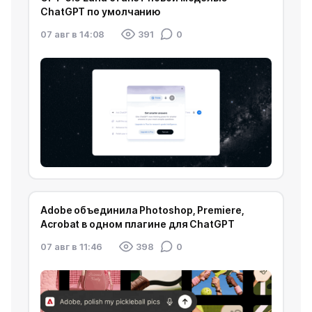
ChatGPT по умолчанию
07 авг в 14:08
391
0
Adobe объединила Photoshop, Premiere,
Acrobat в одном плагине для ChatGPT
07 авг в 11:46
398
0