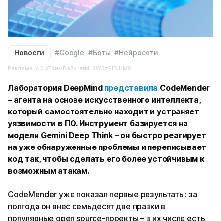
Новости
#Google
#Боты
#Нейросети
Реклама. АО «ТаймВэб». erid: 2W5zFJBiUM6
Лаборатория DeepMind
представила
CodeMender
– агента на основе искусственного интеллекта,
который самостоятельно находит и устраняет
уязвимости в ПО. Инструмент базируется на
модели Gemini Deep Think – он быстро реагирует
на уже обнаруженные проблемы и переписывает
код так, чтобы сделать его более устойчивым к
возможным атакам.
CodeMender уже показал первые результаты: за
полгода он внес семьдесят две правки в
популярные open source-проекты – в их числе есть