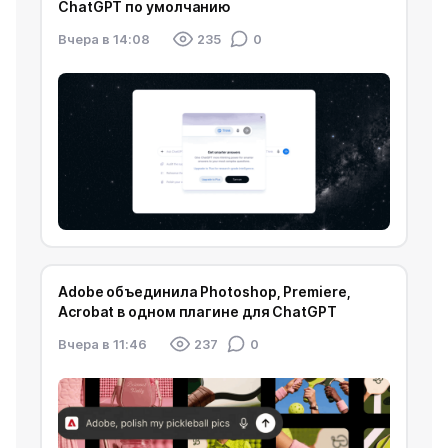
ChatGPT по умолчанию
Вчера в 14:08
235
0
Adobe объединила Photoshop, Premiere,
Acrobat в одном плагине для ChatGPT
Вчера в 11:46
237
0