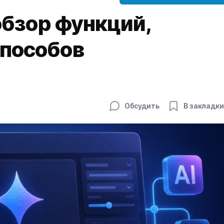
 обзор функций,
способов
Обсудить
В закладки