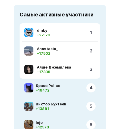
к
Самые активные участники
dinky
1
+22173
Anastasia_
2
+17502
Айше Джемилева
3
+17339
Space Police
4
+16472
Виктор Бухтеев
5
+13891
Inje
6
+12573