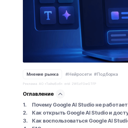
Мнение рынка
#Нейросети
#Подборка
Реклама. АО «ТаймВэб». erid: 2W5zFGwGTFP
Оглавление
Почему Google AI Studio не работае
Как открыть Google AI Studio и дос
Как воспользоваться Google AI Stud