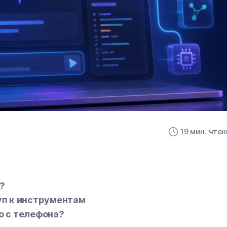
19 мин. чте
т?
туп к инструментам
io с телефона?