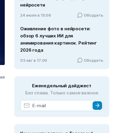
нейросети
24 июля в 15:06
Обсудить
Оживление фото в нейросети:
обзор 6 лучших ИИ для
анимирования картинок. Рейтинг
2026 года
03 авг в 17:00
Обсудить
ния
Еженедельный дайджест
Без спама. Только самое важное