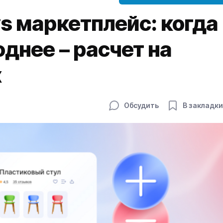
s маркетплейс: когда
днее – расчет на
х
Обсудить
В закладки