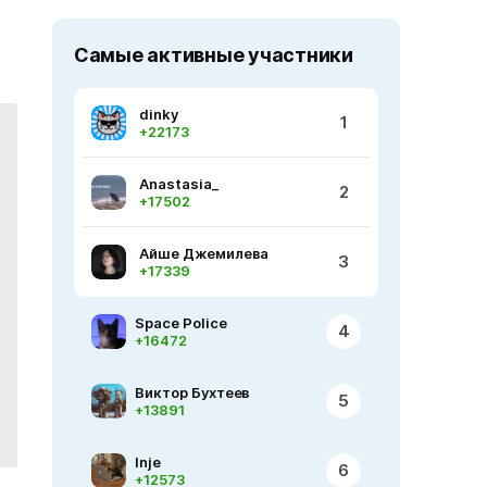
Самые активные участники
dinky
1
+22173
Anastasia_
2
+17502
Айше Джемилева
3
+17339
Space Police
4
+16472
Виктор Бухтеев
5
+13891
Inje
6
+12573