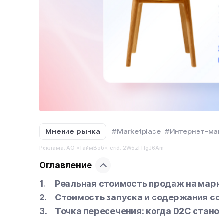
Мнение рынка
#Marketplace
#Интернет-ма
Реклама. АО «ТаймВэб». erid: 2W5zFHgJ6Am
Оглавление
Реальная стоимость продаж на мар
Стоимость запуска и содержания с
Точка пересечения: когда D2C стан