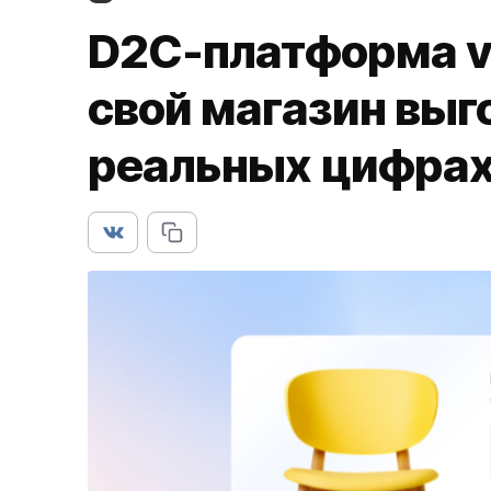
D2C-платформа v
свой магазин выго
реальных цифра