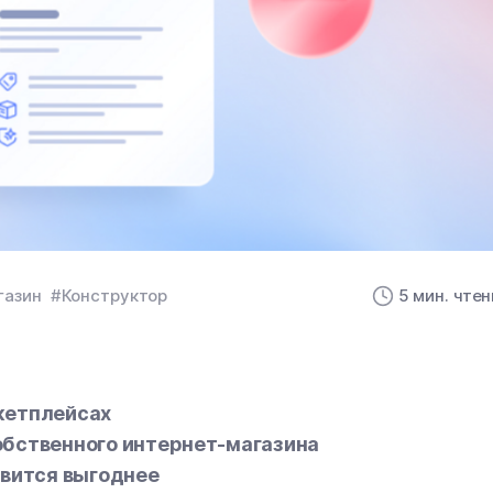
газин
#Конструктор
5 мин. чте
кетплейсах
обственного интернет-магазина
овится выгоднее